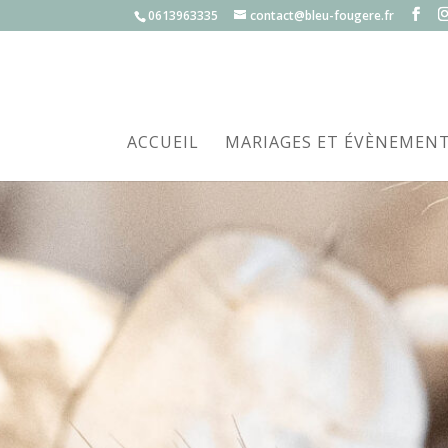
0613963335
contact@bleu-fougere.fr
ACCUEIL
MARIAGES ET ÉVÈNEMEN